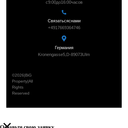
с 9:00 до 16:00 часов
Связаться с нами
+49 176 69364746
Германия
Kronengasse 5, D-89073 Ulm
© 2026 | BiG
Property | All
Rights
Reserved
© 2026 | BiG Property | All Rights Reserved
Оставьте свою заявку