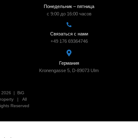
Понедельник – пятница
с 9:00 до 16:00 часов
Связаться с нами
+49 176 69364746
Германия
Kronengasse 5, D-89073 Ulm
 2026 | BiG
roperty | All
ights Reserved
2026 | BiG Property | All Rights Reserved