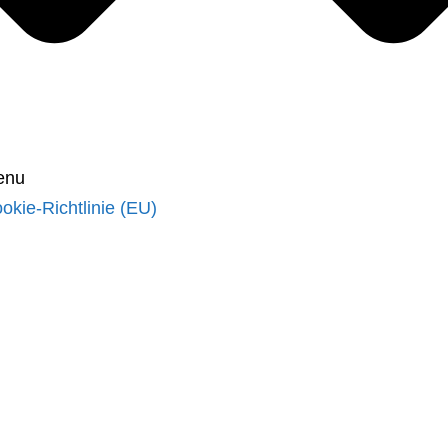
enu
okie-Richtlinie (EU)