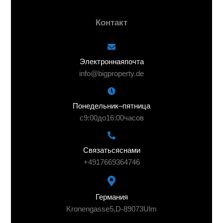
Контакт
Электронная почта
info@bigproperty.de
Понедельник – пятница
с 9:00 до 16:00 часов
Связаться с нами
+49 176 69364746
Германия
Kronengasse 5, D-89073 Ulm